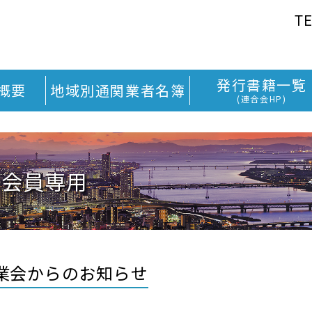
TE
発行書籍一覧
概要
地域別通関業者名簿
(連合会HP)
会員専用
業会からのお知らせ