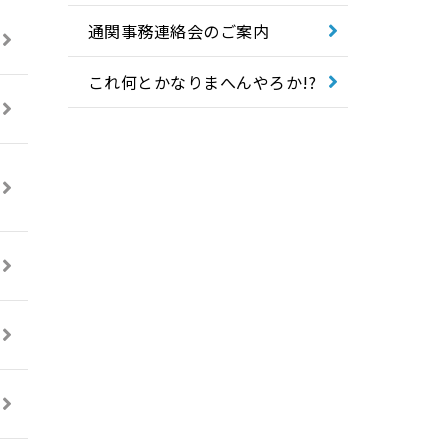
令和4年度
通関事務連絡会のご案内
令和3年度
これ何とかなりまへんやろか!?
令和2年度
令和元年度
平成31年度
平成30年度
平成29年度
平成28年度
平成27年度