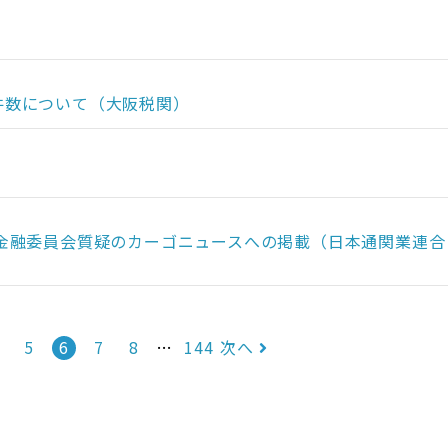
件数について（大阪税関）
金融委員会質疑のカーゴニュースへの掲載（日本通関業連合
5
6
7
8
…
144
次へ