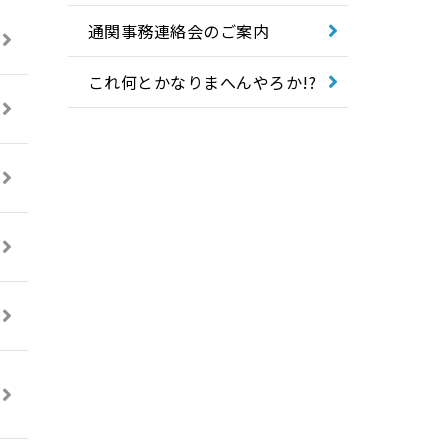
令和4年度
通関事務連絡会のご案内
令和3年度
これ何とかなりまへんやろか!?
令和2年度
令和元年度
平成31年度
平成30年度
平成29年度
平成28年度
平成27年度