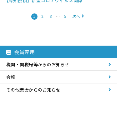
【周知依頼】新型コロナウイルス関係
1
2
3
…
5
次へ
会員専用
税関・関税局等からのお知らせ
会報
令和7年度
その他業会からのお知らせ
令和6年度
研修・説明会のご案内
令和5年度
通関事務連絡会のご案内
令和4年度
これ何とかなりまへんやろか!?
令和3年度