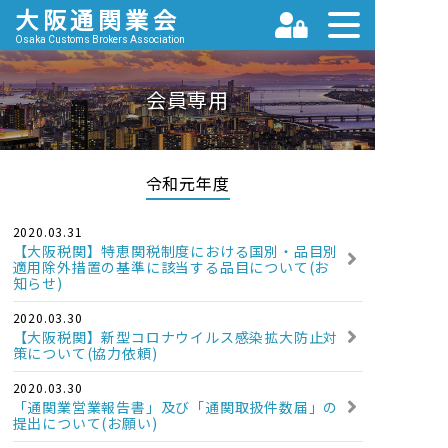
大阪通関業会
Osaka Customs Brokers Association
会員専用
令和元年度
2020.03.31
【大阪税関】特恵関税制度における国別・品目別
適用除外措置の基準に該当する品目について(お
知らせ)
2020.03.30
【大阪税関】新型コロナウイルス感染拡大防止対
策について(協力依頼)
2020.03.30
「通関業営業報告書」及び「通関取扱件数届」の
提出について(お願い)