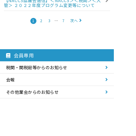
【NACCS協議会通信】＜NACCS＞＜税関＞＜入
管＞ ２０２２年度プログラム変更等について
1
2
3
…
7
次へ
会員専用
税関・関税局等からのお知らせ
会報
令和7年度
その他業会からのお知らせ
令和6年度
研修・説明会のご案内
令和5年度
通関事務連絡会のご案内
令和4年度
これ何とかなりまへんやろか!?
令和3年度