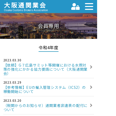
大阪通関業会
Osaka Customs Brokers Association
会員専用
令和4年度
2023.03.30
【依頼】G７広島サミット等開催における水際対
策の強化にかかる協力要請について（大阪通関業
会）
2023.03.29
【参考情報】EUの輸入管理システム（ICS2）の
稼働開始について
2023.03.20
（税関からのお知らせ）通関業者非違表の配付に
ついて